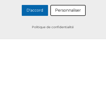
D'accord
Personnaliser
Politique de confidentialité