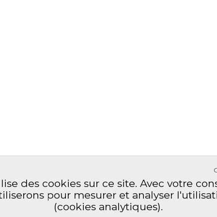
ilise des cookies sur ce site. Avec votre c
tiliserons pour mesurer et analyser l'utilisat
(cookies analytiques).