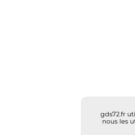
gds72.fr ut
nous les u