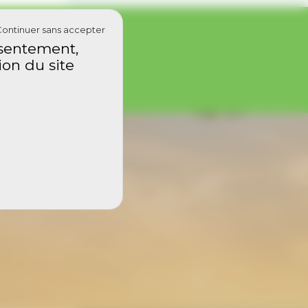
Continuer sans accepter
onsentement,
ion du site