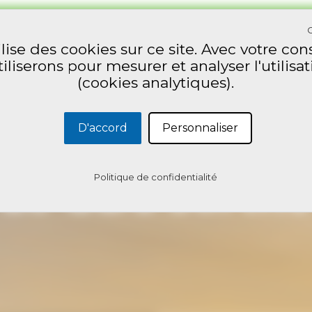
ilise des cookies sur ce site. Avec votre c
tiliserons pour mesurer et analyser l'utilisat
(cookies analytiques).
D'accord
Personnaliser
Le GDS Sarthe
Politique de confidentialité