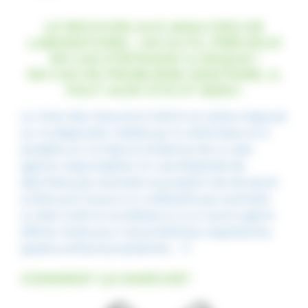
LE RECOURS AUX ANALYSES DE
LABORATOIRE : UN OUTIL PRÉCIEUX
EN CAS D’ÉPISODE CLINIQUE !
EN CAS DE PROBLÈME SANITAIRE, IL
FAUT AGIR VITE ET BIEN !
Le choix des mesures à mettre en place s’appuie
sur le diagnostic réalisé par le vétérinaire et si
possible sur la mise en évidence de ou des
agents responsables. En cas d’épisode de
diarrhées par exemple la question est de savoir
si elles sont dues à un colibacille par exemple
ou bien à de la coccidiose ou à un autre agent.
Même chose pour les problèmes respiratoires
(pasteurelles,mycoplasmes… ?)
COMMENT ÇA MARCHE?