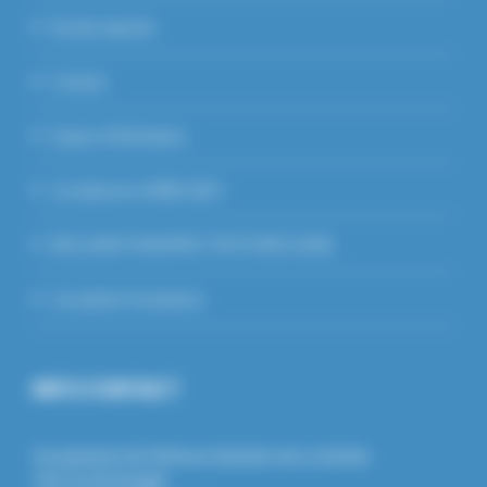
Section apicole
Contact
Espace Vétérinaires
Je m’abonne à WEB GDS !
DECLARATION EFFECTIFS PORCS 2026
Inscription Formations
INFO CONTACT
Groupement de Défense Sanitaire de La Sarthe
126 rue de beaugé