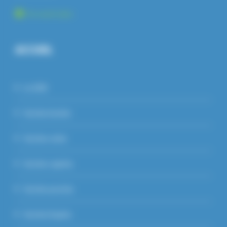
En savoir plus
ACCUEIL
Le GDS
Section bovine
Section ovine
Section caprine
Section porcine
Section Equine