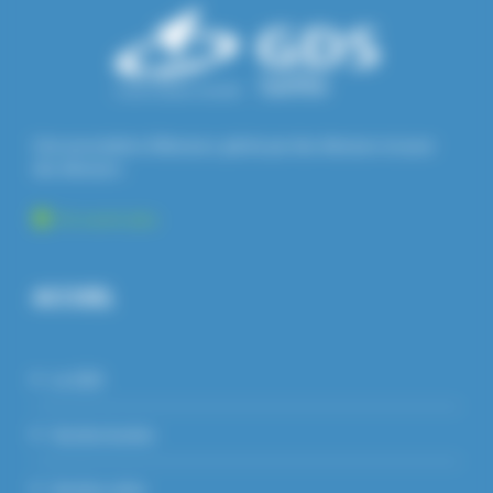
Une association d'éleveurs, gérée par des éleveurs et pour
des éleveurs.
En savoir plus
ACCUEIL
Le GDS
Section bovine
Section ovine