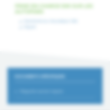
PRISE EN CHARGE 50€ SUR LES
AUTOPSIES
Avortons ou nouveaux nés
Equin
DOCUMENTS SPÉCIFIQUES
Plaquette section équine