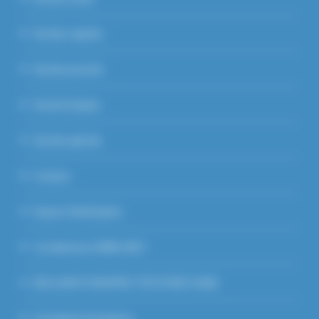
Section caprine
Section porcine
Section Equine
Section apicole
Contact
Espace Vétérinaires
Je m’abonne à WEB GDS !
DECLARATION EFFECTIFS PORCS 2026
Inscription Formations