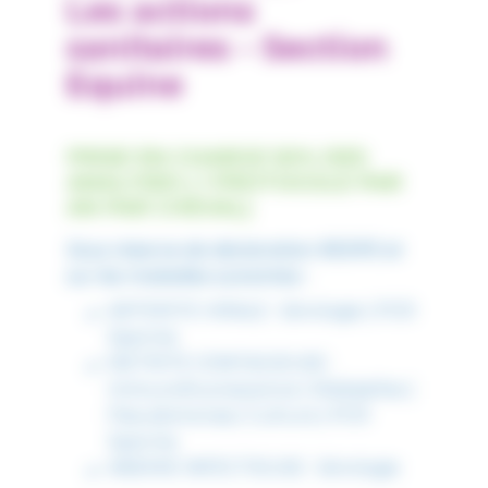
Les actions
sanitaires – Section
Equine
PRISE EN CHARGE 50% DES
ANALYSES ( 1 PROTOCOLE PAR
AN PAR CHEVAL)
Sous réserve de déclaration RESPE et
sur les maladies suivantes :
ARTERITE VIRALE : Sérologie | PCR
Sperme
METRITE CONTAGIEUSE :
Immunofluorescence | Klebsielles |
Pseudomonas | Culture | PCR
Sperme
ANEMIE INFECTIEUSE : Sérologie