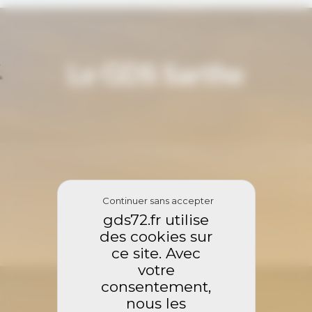
Le GDS Sarthe
Adhésions
Continuer sans accepter
gds72.fr utilise
des cookies sur
ce site. Avec
votre
consentement,
nous les