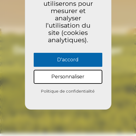
Nos missions
utiliserons pour
mesurer et
analyser
l'utilisation du
site (cookies
analytiques).
Documents à télécharger
D'accord
Personnaliser
Politique de confidentialité
Contactez nous