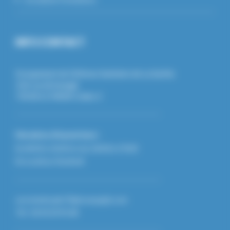
INFO CONTACT
Groupement de Défense Sanitaire de La Sarthe
126 rue de beaugé
72018 LE MANS Cedex 2
Horaires d'ouverture :
De 8h30 à 12h30 et de 13h30 à 17h30
Du Lundi au Vendredi
secretariat.gds72@reseaugds.com
Tél : 02.43.24.95.68