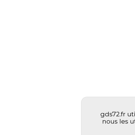
gds72.fr ut
nous les u