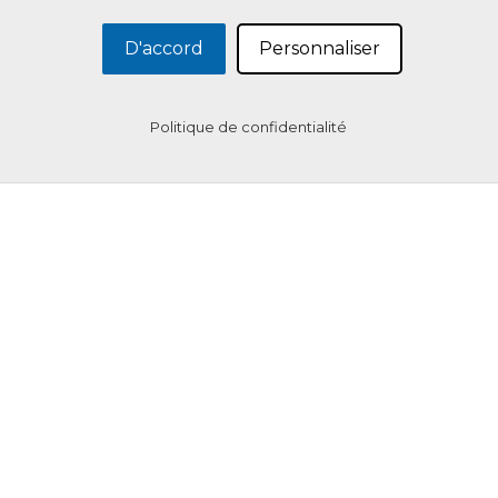
D'accord
Personnaliser
Politique de confidentialité