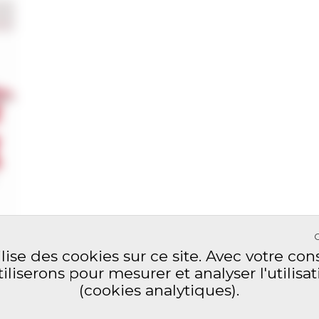
ilise des cookies sur ce site. Avec votre c
tiliserons pour mesurer et analyser l'utilisat
(cookies analytiques).
 vos animaux !