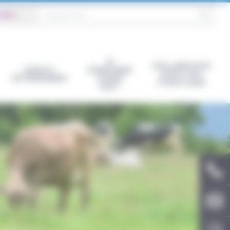
 GDS
|
OK
JE
DECLARATION
ESPACE
M’ABONNE
EFFECTIFS
VÉTÉRINAIRES
À WEB
PORCS 2026
GDS !