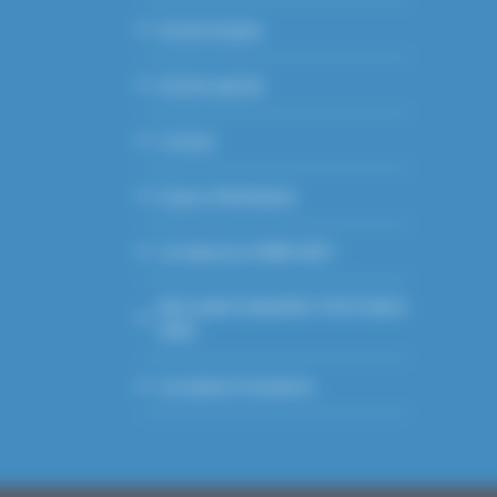
Section Equine
Section apicole
Contact
Espace Vétérinaires
Je m’abonne à WEB GDS !
DECLARATION EFFECTIFS PORCS
2026
Inscription Formations