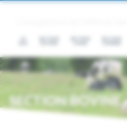
Panneau de gestion des cookies
Groupement de Défense Sanit
LE
SECTION
SECTION
SECTION
GDS
BOVINE
OVINE
CAPRINE
SECTION BOVINE