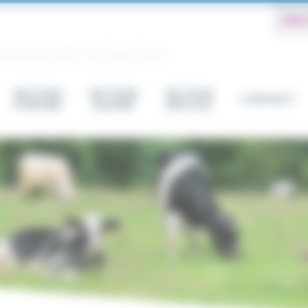
WEB
aire de la Sarthe
SECTION
SECTION
SECTION
CONTACT
PORCINE
EQUINE
APICOLE