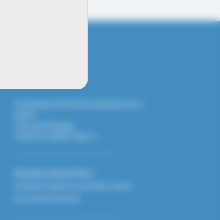
INFO CONTACT
Groupement de Défense Sanitaire de La
Sarthe
126 rue de beaugé
72018 LE MANS Cedex 2
Horaires d'ouverture :
De 8h30 à 12h30 et de 13h30 à 17h30
Du Lundi au Vendredi