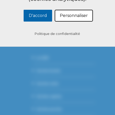
D'accord
Personnaliser
Politique de confidentialité
ACCUEIL
Le GDS
Section bovine
Section ovine
Section caprine
Section porcine