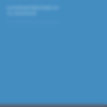
secretariat.gds72@reseaugds.com
Tél : 02.43.24.95.68