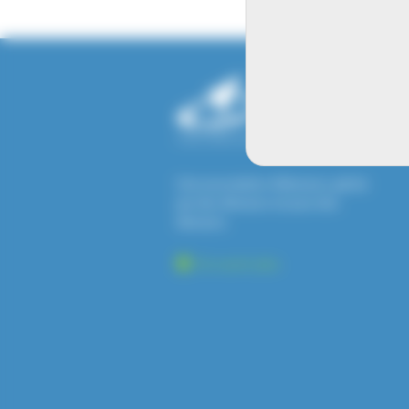
Une association d'éleveurs, gérée
par des éleveurs et pour des
éleveurs.
En savoir plus