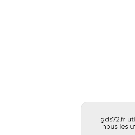
gds72.fr ut
nous les u