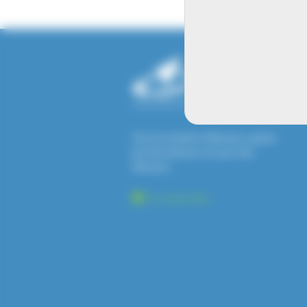
Une association d'éleveurs, gérée
par des éleveurs et pour des
éleveurs.
En savoir plus