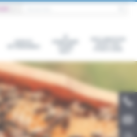
 GDS
|
OK
JE
DECLARATION
ESPACE
M’ABONNE
EFFECTIFS
VÉTÉRINAIRES
À WEB
PORCS 2026
GDS !