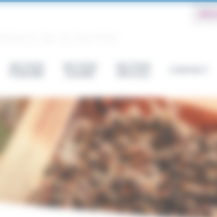
WEB
aire de la Sarthe
SECTION
SECTION
SECTION
CONTACT
PORCINE
EQUINE
APICOLE