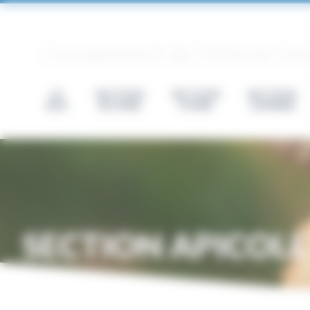
Panneau de gestion des cookies
Groupement de Défense Sanit
LE
SECTION
SECTION
SECTION
GDS
BOVINE
OVINE
CAPRINE
SECTION APICOLE