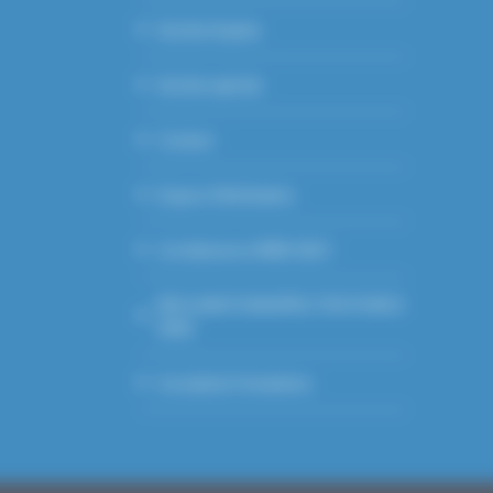
Section Equine
Section apicole
Contact
Espace Vétérinaires
Je m’abonne à WEB GDS !
DECLARATION EFFECTIFS PORCS
2026
Inscription Formations