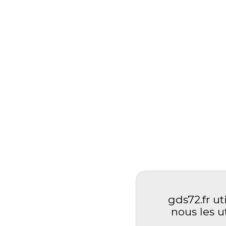
gds72.fr ut
nous les u