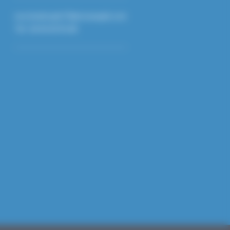
secretariat.gds72@reseaugds.com
Tél : 02.43.24.95.68