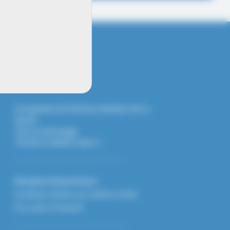
INFO CONTACT
Groupement de Défense Sanitaire de La
Sarthe
126 rue de beaugé
72018 LE MANS Cedex 2
Horaires d'ouverture :
De 8h30 à 12h30 et de 13h30 à 17h30
Du Lundi au Vendredi