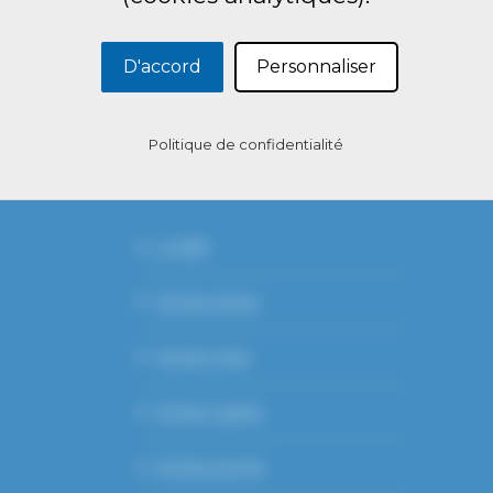
D'accord
Personnaliser
Politique de confidentialité
ACCUEIL
Le GDS
Section bovine
Section ovine
Section caprine
Section porcine