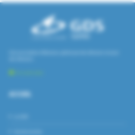
Une association d'éleveurs, gérée par des éleveurs et pour
des éleveurs.
En savoir plus
ACCUEIL
Le GDS
Section bovine