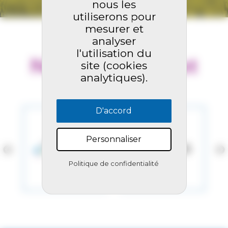
nous les
utiliserons pour
mesurer et
analyser
l'utilisation du
Nos partenaires et
site (cookies
analytiques).
liens utiles
D'accord
Personnaliser
Politique de confidentialité