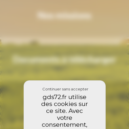
Nos missions
Documents à télécharger
Continuer sans accepter
gds72.fr utilise
des cookies sur
Contactez nous
ce site. Avec
votre
consentement,