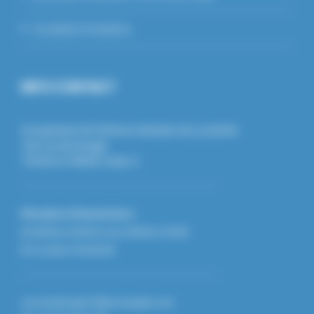
Inscription Formations
INFO CONTACT
Groupement de Défense Sanitaire de La Sarthe
126 rue de beaugé
72018 LE MANS Cedex 2
Horaires d'ouverture :
De 8h30 à 12h30 et de 13h30 à 17h30
Du Lundi au Vendredi
secretariat.gds72@reseaugds.com