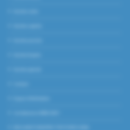
Section ovine
Section caprine
Section porcine
Section Equine
Section apicole
Contact
Espace Vétérinaires
Je m’abonne à WEB GDS !
DECLARATION EFFECTIFS PORCS 2026