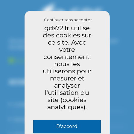
Continuer sans accepter
gds72.fr utilise
des cookies sur
Une association d'éleveurs, gérée par des éleveurs et pour
ce site. Avec
des éleveurs.
votre
consentement,
En savoir plus
nous les
utiliserons pour
mesurer et
ACCUEIL
analyser
l'utilisation du
site (cookies
Le GDS
analytiques).
Section bovine
D'accord