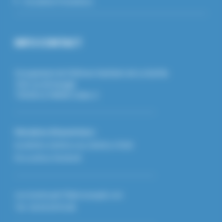
Inscription Formations
INFO CONTACT
Groupement de Défense Sanitaire de La Sarthe
126 rue de beaugé
72018 LE MANS Cedex 2
Horaires d'ouverture :
De 8h30 à 12h30 et de 13h30 à 17h30
Du Lundi au Vendredi
secretariat.gds72@reseaugds.com
Tél : 02.43.24.95.68