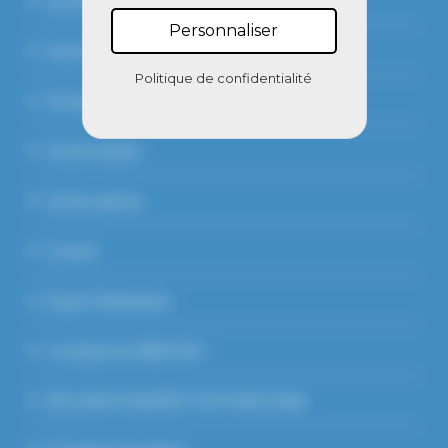
Section ovine
Personnaliser
Section caprine
Politique de confidentialité
Section porcine
Section Equine
Section apicole
Contact
Espace Vétérinaires
Je m’abonne à WEB GDS !
DECLARATION EFFECTIFS PORCS 2026